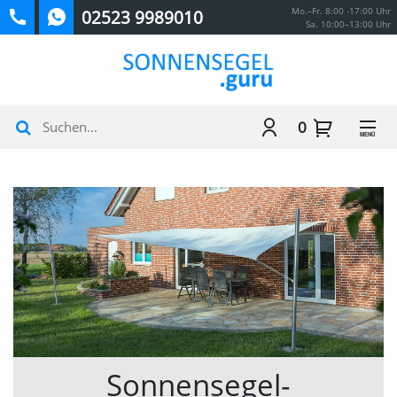
Mo.–Fr. 8:00 -17:00 Uhr
02523 9989010
Sa. 10:00–13:00 Uhr
0
MENÜ
Sonnensegel-