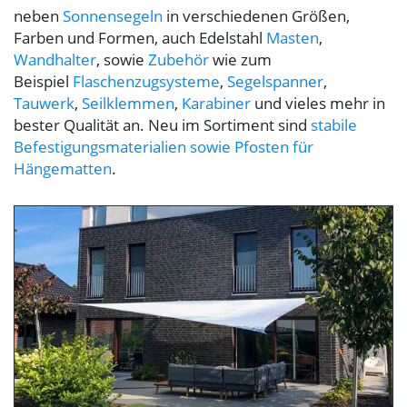
neben
Sonnensegeln
in verschiedenen Größen,
Farben und Formen, auch Edelstahl
Masten
,
Wandhalter
, sowie
Zubehör
wie zum
Beispiel
Flaschenzugsysteme
,
Segelspanner
,
Tauwerk
,
Seilklemmen
,
Karabiner
und vieles mehr in
bester Qualität an. Neu im Sortiment sind
stabile
Befestigungsmaterialien sowie Pfosten für
Hängematten
.