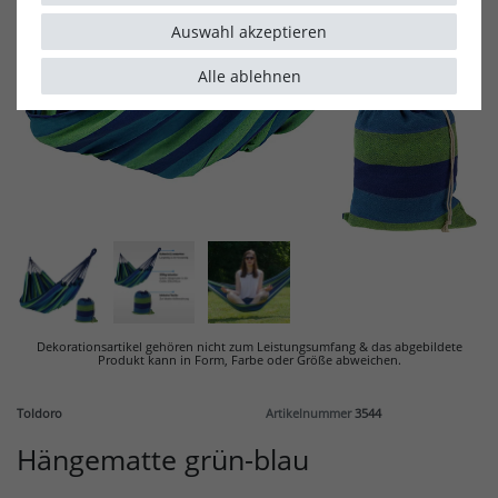
Auswahl akzeptieren
Alle ablehnen
Dekorationsartikel gehören nicht zum Leistungsumfang & d
as abgebildete
Produkt kann in Form, Farbe oder Größe abweichen.
Toldoro
Artikelnummer
3544
Hängematte grün-blau