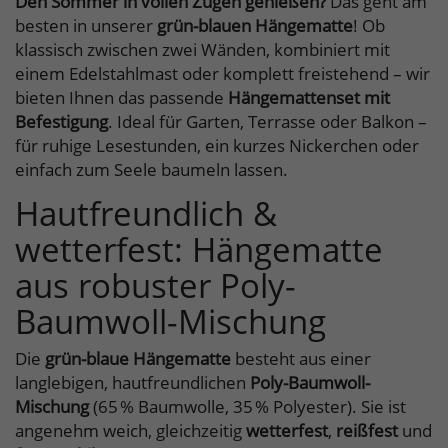
Den Sommer in vollen Zügen genießen?
Das geht am
besten in unserer
grün-blauen Hängematte
! Ob
klassisch zwischen zwei Wänden, kombiniert mit
einem Edelstahlmast oder komplett freistehend – wir
bieten Ihnen das passende
Hängemattenset mit
Befestigung
. Ideal für Garten, Terrasse oder Balkon –
für ruhige Lesestunden, ein kurzes Nickerchen oder
einfach zum Seele baumeln lassen.
Hautfreundlich &
wetterfest: Hängematte
aus robuster Poly-
Baumwoll-Mischung
Die
grün-blaue Hängematte
besteht aus einer
langlebigen, hautfreundlichen
Poly-Baumwoll-
Mischung
(65 % Baumwolle, 35 % Polyester). Sie ist
angenehm weich, gleichzeitig
wetterfest
,
reißfest
und