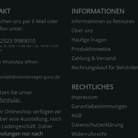
AKT
INFORMATIONEN
ichen uns per E-Mail oder
Informationen zu Retouren
fon unter:
Über uns
Häufige Fragen
2523 9989010
o.–Fr. 8:00 -17:00 Uhr | Sa. 10:00–13:00
Produkthinweise
hr
Zahlung & Versand
n WhatsApp öffnen
Rechnungskauf für Behörde
ontakt@sonnensegel-guru.de
RECHTLICHES
tzen Sie unser
Impressum
formular.
Garantiebestimmungen
ner Onlineshop verfügen wir
AGB
ber eine Ausstellung, noch
Datenschutzerklärung
n Ladengeschäft. Daher
holungen nur nach
Widerrufsrecht