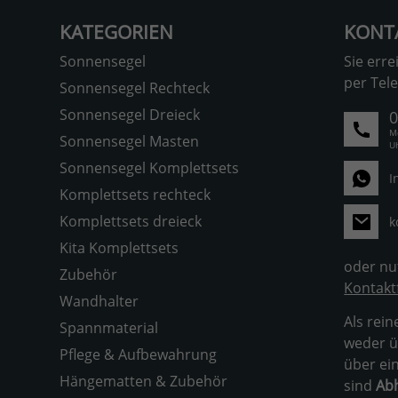
KATEGORIEN
KONT
Sonnensegel
Sie erre
per Tele
Sonnensegel Rechteck
Sonnensegel Dreieck
0
M
Sonnensegel Masten
U
Sonnensegel Komplettsets
I
Komplettsets rechteck
Komplettsets dreieck
k
Kita Komplettsets
oder nu
Zubehör
Kontakt
Wandhalter
Als rei
Spannmaterial
weder ü
Pflege & Aufbewahrung
über ei
Hängematten & Zubehör
sind
Ab