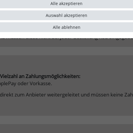
Alle akzeptieren
nkonto
. Sie können Ihre Bestellung ganz einfach und schne
Auswahl akzeptieren
orteile
gegenüber einer Gastbestellung:
Alle ablehnen
 können den Status Ihrer Bestellung einfach verfolgen.
d müssen diese nicht bei jeder Bestellung neu eingegeb
Vielzahl an Zahlungsmöglichkeiten:
pplePay oder Vorkasse.
 direkt zum Anbieter weitergeleitet und müssen keine Za