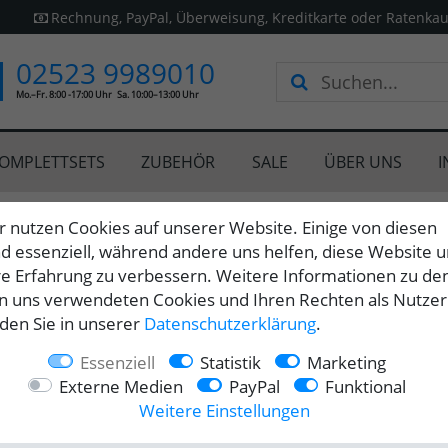
Rechnung, PayPal, Überweisung, Kreditkarte oder Ratenkau
02523 9989010
Mo.–Fr. 8:00 -17:00 Uhr
Sa. 10:00–13:00 Uhr
OMPLETTSETS
ZUBEHÖR
SALE
ÜBER UNS
I
r nutzen Cookies auf unserer Website. Einige von diesen
nd essenziell, während andere uns helfen, diese Website 
re Erfahrung zu verbessern. Weitere Informationen zu de
n uns verwendeten Cookies und Ihren Rechten als Nutzer
hneller Versand
Einfache Rückgab
nden Sie in unserer
Daten­schutz­erklärung
.
Essenziell
Statistik
Marketing
Externe Medien
PayPal
Funktional
Weitere Einstellungen