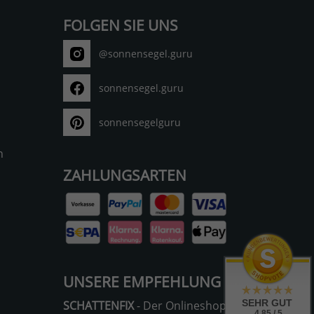
FOLGEN SIE UNS
@sonnensegel.guru
sonnensegel.guru
sonnensegelguru
n
ZAHLUNGSARTEN
UNSERE EMPFEHLUNG
SEHR GUT
SCHATTENFIX
- Der Onlineshop für
4.85 / 5