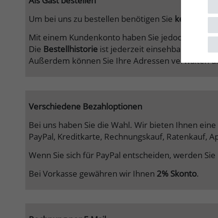
Als Gast bestellen
Um bei uns zu bestellen benötigen Sie
kein Kunde
Mit einem Kundenkonto haben Sie jedoch
einige V
Die
Bestellhistorie
ist jederzeit einsehbar und Sie
Außerdem können Sie Ihre Adressen verwalten un
Verschiedene Bezahloptionen
Bei uns haben Sie die Wahl. Wir bieten Ihnen eine
PayPal, Kreditkarte, Rechnungskauf, Ratenkauf, A
Wenn Sie sich für PayPal entscheiden, werden Sie
Bei Vorkasse gewähren wir Ihnen
2% Skonto
.