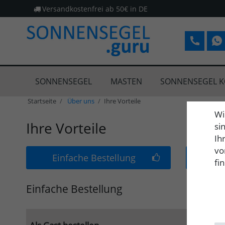
Versandkostenfrei ab 50€ in DE
SONNENSEGEL
MASTEN
SONNENSEGEL K
Startseite
Über uns
Ihre Vorteile
Wi
Ihre Vorteile
si
Ih
vo
Einfache Bestellung
Sc
fi
Einfache Bestellung