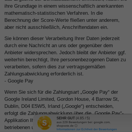
ihre Grundlage in einem wissenschaftlich anerkannten
mathematisch-statistischen Verfahren. In die
Berechnung der Score-Werte fließen unter anderem,
aber nicht ausschließlich, Anschriftendaten ein.
Sie können dieser Verarbeitung Ihrer Daten jederzeit
durch eine Nachricht an uns oder gegenüber dem
Anbieter widersprechen. Jedoch bleibt der Anbieter ggf.
weiterhin berechtigt, Ihre personenbezogenen Daten zu
verarbeiten, sofern dies zur vertragsgemäßen
Zahlungsabwicklung erforderlich ist.
- Google Pay
Wenn Sie sich für die Zahlungsart „Google Pay“ der
Google Ireland Limited, Gordon House, 4 Barrow St,
Dublin, D04 E5W5, Irland („Google“) entscheiden,
erfolgt die Zahlungsabwicklung über die „Google Pay“-
SEHR GUT
(4.85 / 5)
Applikation Ihres mit mindestens Android 4.4 („KitKat“)
aus
229
Bewertungen bei: google.com,
shopvote.de ⓘ
betriebenen und über eine NFC-Funktion verfügenden
Informationen zur Echtheit der Bewertungen