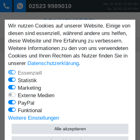
Mo.–Fr. 8:00 -17:00 Uhr
02523 9989010
Sa. 10:00–13:00 Uhr
Wir nutzen Cookies auf unserer Website. Einige von
diesen sind essenziell, während andere uns helfen,
diese Website und Ihre Erfahrung zu verbessern.
0
Weitere Informationen zu den von uns verwendeten
MENÜ
Cookies und Ihren Rechten als Nutzer finden Sie in
unserer
Daten­schutz­erklärung
.
Daten­schutz­erklärung
Essenziell
Statistik
Marketing
Externe Medien
PayPal
1) Einleitung und Kontaktdaten
Funktional
des Verantwortlichen
Weitere Einstellungen
1.1
Wir freuen uns, dass Sie unsere Website besuchen,
Alle akzeptieren
und bedanken uns für Ihr Interesse. Im Folgenden