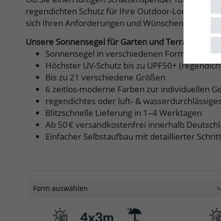
regendichten Schutz für Ihre Outdoor-Lounge – u
sich Ihren Anforderungen und Wünschen an.
Unsere Sonnensegel für Garten und Terrasse auf ei
Sonnensegel in verschiedenen Formen: Dreie
Höchster UV-Schutz bis zu UPF50+ (regendich
Bis zu 21 verschiedene Größen
6 zeitlos-moderne Farben zur individuellen G
regendichtes oder luft- & wasserdurchlässige
Blitzschnelle Lieferung in 1–4 Werktagen
Ab 50 € versandkostenfrei innerhalb Deutsch
Einfacher Selbstaufbau mit detaillierter Schritt
Form auswählen
Rechteck
14
Quadrat
10