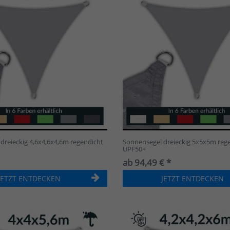
dreieckig 4,6x4,6x4,6m regendicht
Sonnensegel dreieckig 5x5x5m reg
UPF50+
ab 94,49 € *
JETZT ENTDECKEN
JETZT ENTDECKEN