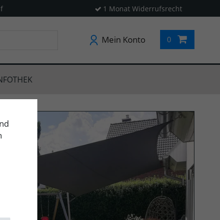
f
1 Monat Widerrufsrecht
Mein Konto
0
NFOTHEK
und
n