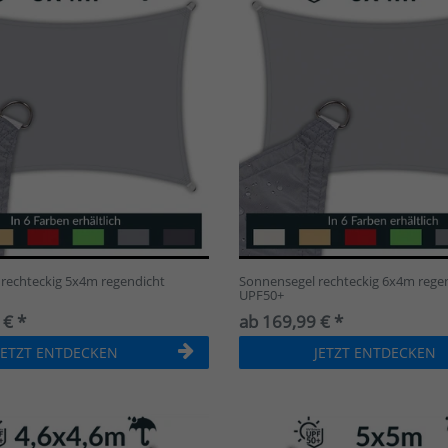
6x6x6m
2
4x4x5,6m
2
4,2x4,2x6m
2
4,6x4,6x6,5m
2
5x5x7,1m
2
rechteckig 5x4m regendicht
Sonnensegel rechteckig 6x4m rege
UPF50+
 € *
ab 169,99 € *
JETZT ENTDECKEN
JETZT ENTDECKEN