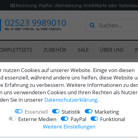
Rechnung, PayPal, Überweisung, Kreditkarte oder Ratenkau
02523 9989010
Mo.–Fr. 8:00 -17:00 Uhr
Sa. 10:00–13:00 Uhr
OMPLETTSETS
ZUBEHÖR
SALE
ÜBER UNS
I
r nutzen Cookies auf unserer Website. Einige von diesen
ttenspender
nd essenziell, während andere uns helfen, diese Website 
re Erfahrung zu verbessern. Weitere Informationen zu de
as Ihre Terrasse in ein
n uns verwendeten Cookies und Ihren Rechten als Nutzer
ichter Windzug, der unter
nden Sie in unserer
Daten­schutz­erklärung
.
spannt den Sommer
tzlichen Schauern. Mit
Essenziell
Statistik
Marketing
kon oder Terrasse in eine
Externe Medien
PayPal
Funktional
Weitere Einstellungen
ndkasten suchen oder einen