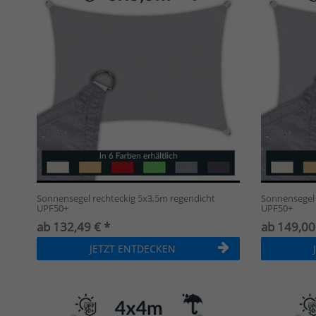
Sonnensegel rechteckig 5x3,5m regendicht
Sonnensegel 
UPF50+
UPF50+
ab 132,49 € *
ab 149,00
JETZT ENTDECKEN