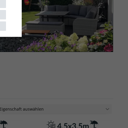
Eigenschaft auswählen
regendicht
21
luft- und wasserdurchlässig
21