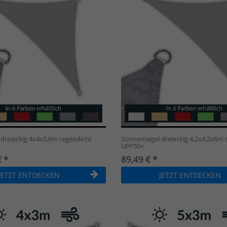
dreieckig 4x4x5,6m regendicht
Sonnensegel dreieckig 4,2x4,2x6m 
UPF50+
 *
89,49 € *
JETZT ENTDECKEN
JETZT ENTDECKEN