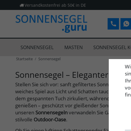
Versandkostenfrei ab 50€ in DE
SONNENSEGEL
MASTEN
SONNENSEGEL K
Startseite
Sonnensegel
Wi
Sonnensegel – Eleganter Scha
si
Ih
Stellen Sie sich vor: sanft gefiltertes Sonnenlicht, d
vo
weiches Spiel aus Licht und Schatten taucht. Ein le
fi
dem gespannten Tuch zirkuliert, während Sie ent
genießen – geschützt vor gleißender Sonne und plö
unseren
Sonnensegeln
verwandeln Sie Garten, Bal
stilvolle
Outdoor-Oase
.
Ob Sie einen luftigen Schattenspender für den Sa