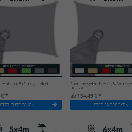
6x3m
2
4,5x3,5m
2
5x3,5m
2
5x4m
2
6x4m
2
3,6x3,6m
2
4x4m
2
4,6x4,6m
2
5x5m
2
rechteckig 5x3m regendicht
Sonnensegel rechteckig 6x3m rege
UPF50+
5,6x5,6m
2
 € *
ab 134,49 € *
4x4x4m
2
JETZT ENTDECKEN
JETZT ENTDECKEN
4,6x4,6x4,6m
2
5x5x5m
2
5,6x5,6x5,6m
2