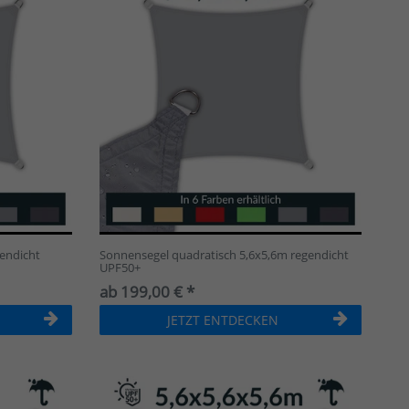
endicht
Sonnensegel quadratisch 5,6x5,6m regendicht
UPF50+
ab 199,00 € *
JETZT ENTDECKEN