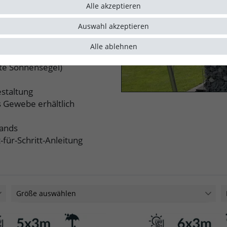
Alle akzeptieren
nsere Sonnensegel passen
Auswahl akzeptieren
nen Blick:
Alle ablehnen
ck, Rechteck oder Quadrat
te Sonnensegel)
estaltung
s Gewebe erhältlich
lands
-für-Schritt-Anleitung
Größe auswählen
4x3m
2
5x3m
2