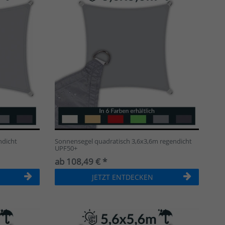
ndicht
Sonnensegel quadratisch 3,6x3,6m regendicht
UPF50+
ab 108,49 € *
JETZT ENTDECKEN