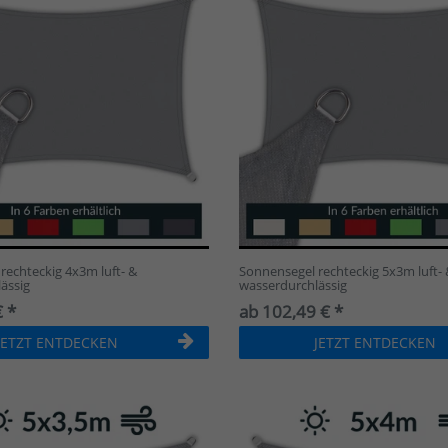
rechteckig 4x3m luft- &
Sonnensegel rechteckig 5x3m luft- 
ässig
wasserdurchlässig
 *
ab 102,49 € *
JETZT ENTDECKEN
JETZT ENTDECKEN