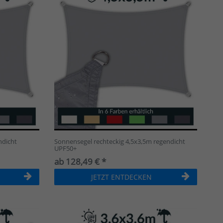
ndicht
Sonnensegel rechteckig 4,5x3,5m regendicht
UPF50+
ab 128,49 € *
JETZT ENTDECKEN