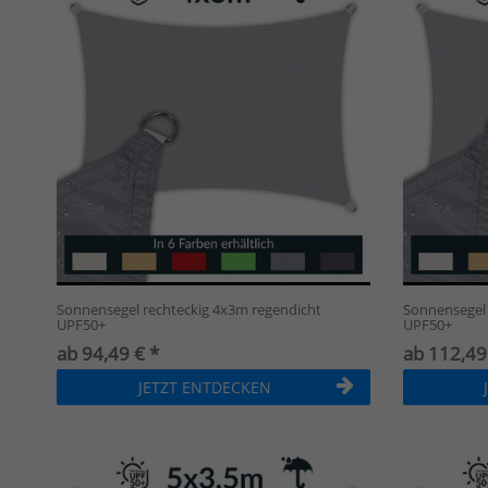
Dreieck gleichschenklig
10
Dreieck rechtwinklig
8
Sonnensegel rechteckig 4x3m regendicht
Sonnensegel 
UPF50+
UPF50+
ab 94,49 € *
ab 112,49
JETZT ENTDECKEN