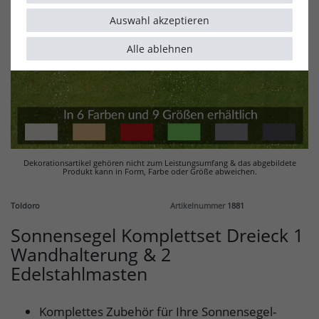
Auswahl akzeptieren
Alle ablehnen
Dekorationsartikel gehören nicht zum Leistungsumfang & d
as abgebildete
Produkt kann in Form, Farbe oder Größe abweichen.
Toldoro
Artikelnummer
1881
Sonnensegel Komplettset Dreieck 1
Wandhalterung & 2
Edelstahlmasten
Komplettes Zubehör für Ihre Sonnensegel-