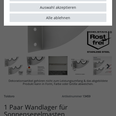
Auswahl akzeptieren
Alle ablehnen
Dekorationsartikel gehören nicht zum Leistungsumfang & d
as abgebildete
Produkt kann in Form, Farbe oder Größe abweichen.
Toldoro
Artikelnummer
13459
1 Paar Wandlager für
Sonnensegelmasten