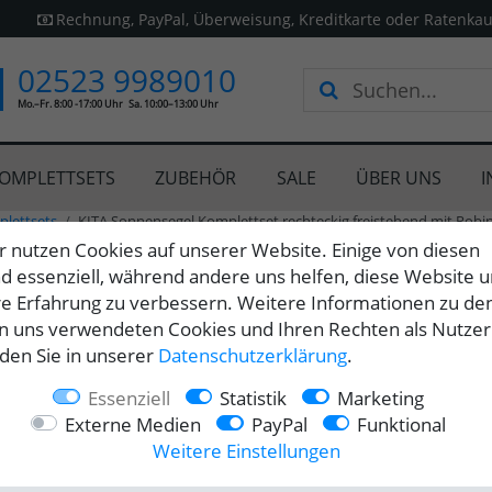
Rechnung, PayPal, Überweisung, Kreditkarte oder Ratenkau
02523 9989010
Mo.–Fr. 8:00 -17:00 Uhr
Sa. 10:00–13:00 Uhr
OMPLETTSETS
ZUBEHÖR
SALE
ÜBER UNS
I
plettsets
KITA Sonnensegel Komplettset rechteckig freistehend mit Rob
r nutzen Cookies auf unserer Website. Einige von diesen
nd essenziell, während andere uns helfen, diese Website 
re Erfahrung zu verbessern. Weitere Informationen zu de
Toldoro
n uns verwendeten Cookies und Ihren Rechten als Nutzer
KITA Son
nden Sie in unserer
Daten­schutz­erklärung
.
freisteh
Essenziell
Statistik
Marketing
Sandkas
Externe Medien
PayPal
Funktional
Weitere Einstellungen
Alle Tei