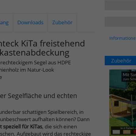
fang
Downloads
Zubehör
Informatione
teck KiTa freistehend
dkastenabdeckung
Zubehör
t rechteckigem Segel aus HDPE
nienholz im Natur-Look
e
er Segelfläche und echten
nderbar schattigen Spielbereich, in
 unbeschwert aufhalten können? Dann
speziell für KiTas
, die sich einen
nschen. Aufgebaut wird das rechteckige