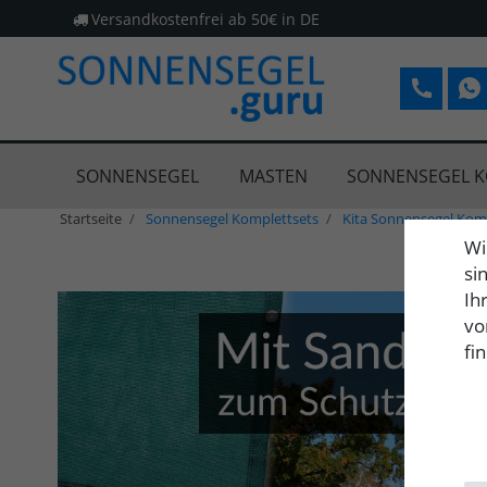
Versandkostenfrei ab 50€ in DE
SONNENSEGEL
MASTEN
SONNENSEGEL K
Startseite
Sonnensegel Komplettsets
Kita Sonnensegel Kom
Wi
si
Ih
vo
fi