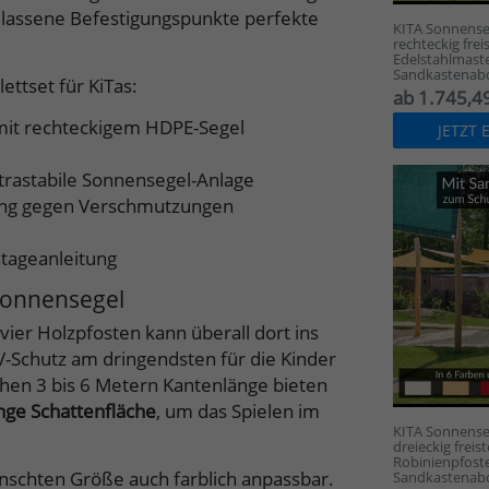
elassene Befestigungspunkte perfekte
KITA Sonnense
rechteckig fre
Edelstahlmast
Sandkastenab
ttset für KiTas:
ab 1.745,49
mit rechteckigem HDPE-Segel
JETZT
trastabile Sonnensegel-Anlage
ung gegen Verschmutzungen
ntageanleitung
Sonnensegel
ier Holzpfosten kann überall dort ins
-Schutz am dringendsten für die Kinder
chen 3 bis 6 Metern Kantenlänge bieten
ge Schattenfläche
, um das Spielen im
KITA Sonnense
dreieckig frei
Robinienpfost
ünschten Größe auch farblich anpassbar.
Sandkastenab