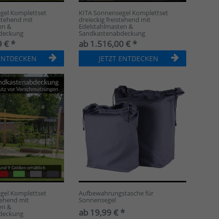
gel Komplettset
KITA Sonnensegel Komplettset
istehend mit
dreieckig freistehend mit
en &
Edelstahlmasten &
deckung
Sandkastenabdeckung
 € *
ab 1.516,00 € *
 ENTDECKEN
JETZT ENTDECKEN
gel Komplettset
Aufbewahrungstasche für
stehend mit
Sonnensegel
en &
ab 19,99 € *
deckung