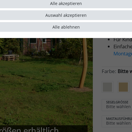
Alle akzeptieren
enthalt
HDPE So
Auswahl akzeptieren
effekti
Pfosten
Alle ablehnen
höhenve
Für Kin
Einfache
Montage
Farbe:
Bitte 
SEGELGRÖSSE
MASTAUSFÜHR