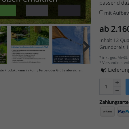
passend daz
mit Aufbe
ab 2.16
Inhalt
12
Qua
Grundpreis
1
* inkl. ges. MwSt. 
* Versandkostenf
Lieferu
ete Produkt kann in Form, Farbe oder Größe abweichen.
Zahlungsart