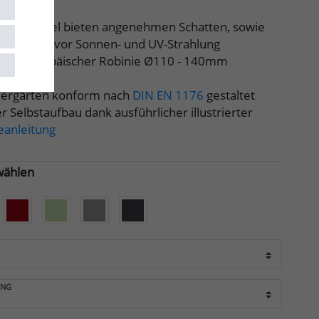
en
nnensegel bieten angenehmen Schatten, sowie
ven Schutz vor Sonnen- und UV-Strahlung
 aus europäischer Robinie Ø110 - 140mm
rstellbar
dergärten konform nach
DIN EN 1176
gestaltet
r Selbstaufbau dank ausführlicher illustrierter
anleitung
wählen
UNG