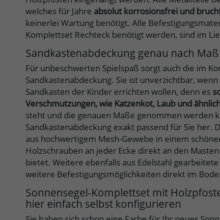
welches für Jahre
absolut korrosionsfrei und bruch
keinerlei Wartung benötigt. Alle Befestigungsmater
Komplettset Rechteck benötigt werden, sind im Lie
Sandkastenabdeckung genau nach Maß
Für unbeschwerten Spielspaß sorgt auch die im Ko
Sandkastenabdeckung. Sie ist unverzichtbar, wenn
Sandkasten der Kinder errichten wollen, denn es
s
Verschmutzungen, wie Katzenkot, Laub und ähnli
steht und die genauen Maße genommen werden kön
Sandkastenabdeckung exakt passend für Sie her. 
aus hochwertigem Mesh-Gewebe in einem schönen
Holzschrauben an jeder Ecke direkt an den Masten 
bietet. Weitere ebenfalls aus Edelstahl gearbeitet
weitere Befestigungsmöglichkeiten direkt im Bode
Sonnensegel-Komplettset mit Holzpfos
hier einfach selbst konfigurieren
Sie haben sich schon eine Farbe für Ihr neues Sonn