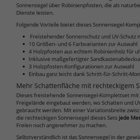
Sonnensegel über Robinienpfosten, die als naturb
Dienste leisten.
Folgende Vorteile bietet dieses Sonnensegel-Komple
Freistehender Sonnenschutz und UV-Schutz 
10 Größen- und 6 Farbvarianten zur Auswahl
4 Holzpfosten aus echtem Robinienholz für ul
Inklusive maßgefertigter Sandkastenabdeck
3 Holzpfosten-Konfigurationen zur Auswahl
Einbau ganz leicht dank Schritt-für-Schritt-Mo
Mehr Schattenfläche mit rechteckigem 
Dieses freistehende Sonnensegel-Komplettset mit v
Freigelände eingebaut werden, wo Schatten und UV
gebraucht werden. Mit einer Variationsbreite zwis
die rechteckigen Sonnensegel dieses Sets
jede Men
Freien noch angenehmer zu machen.
Selbstverständlich ist das Sonnensegel in der gew