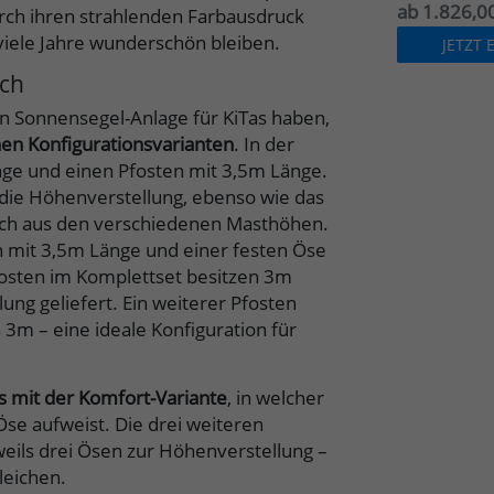
ab 1.826,00
urch ihren strahlenden Farbausdruck
viele Jahre wunderschön bleiben.
JETZT
ich
uen Sonnensegel-Anlage für KiTas haben,
nen Konfigurationsvarianten
. In der
änge und einen Pfosten mit 3,5m Länge.
 die Höhenverstellung, ebenso wie das
sich aus den verschiedenen Masthöhen.
en mit 3,5m Länge und einer festen Öse
osten im Komplettset besitzen 3m
ng geliefert. Ein weiterer Pfosten
3m – eine ideale Konfiguration für
ls mit der Komfort-Variante
, in welcher
Öse aufweist. Die drei weiteren
ils drei Ösen zur Höhenverstellung –
leichen.