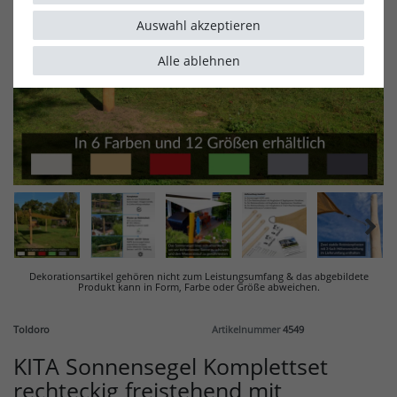
Auswahl akzeptieren
Alle ablehnen
Dekorationsartikel gehören nicht zum Leistungsumfang & d
as abgebildete
Produkt kann in Form, Farbe oder Größe abweichen.
Toldoro
Artikelnummer
4549
KITA Sonnensegel Komplettset
rechteckig freistehend mit