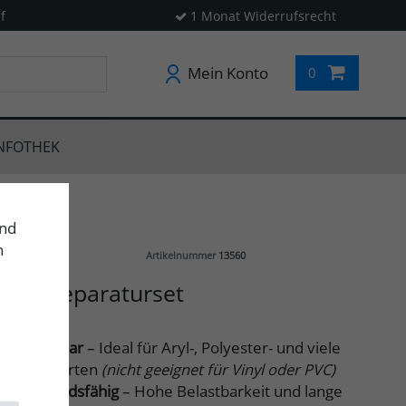
f
1 Monat Widerrufsrecht
Mein Konto
0
NFOTHEK
und
n
Artikelnummer
13560
gel Reparaturset
ig einsetzbar
– Ideal für Aryl-, Polyester- und viele
e Gewebearten
(nicht geeignet für Vinyl oder PVC)
widerstandsfähig
– Hohe Belastbarkeit und lange