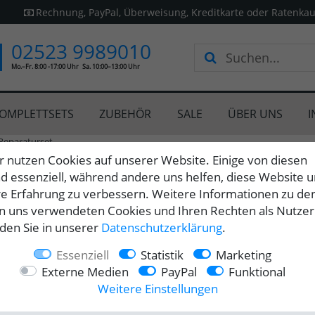
Rechnung, PayPal, Überweisung, Kreditkarte oder Ratenkau
02523 9989010
Mo.–Fr. 8:00 -17:00 Uhr
Sa. 10:00–13:00 Uhr
OMPLETTSETS
ZUBEHÖR
SALE
ÜBER UNS
I
Reparaturset
r nutzen Cookies auf unserer Website. Einige von diesen
nd essenziell, während andere uns helfen, diese Website 
re Erfahrung zu verbessern. Weitere Informationen zu de
Tear Solutions v.o.f.
n uns verwendeten Cookies und Ihren Rechten als Nutzer
Sonnense
nden Sie in unserer
Daten­schutz­erklärung
.
Essenziell
Statistik
Marketing
Vielseit
Externe Medien
PayPal
Funktional
weiter
Weitere Einstellungen
Extrem 