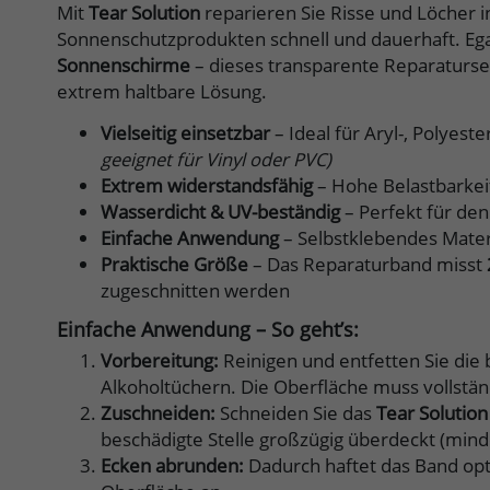
Mit
Tear Solution
reparieren Sie Risse und Löcher 
Sonnenschutzprodukten schnell und dauerhaft. Eg
Sonnenschirme
– dieses transparente Reparaturset
extrem haltbare Lösung.
Vielseitig einsetzbar
– Ideal für Aryl-, Polyes
geeignet für Vinyl oder PVC)
Extrem widerstandsfähig
– Hohe Belastbarkeit
Wasserdicht & UV-beständig
– Perfekt für den
Einfache Anwendung
– Selbstklebendes Mater
Praktische Größe
– Das Reparaturband misst
zugeschnitten werden
Einfache Anwendung – So geht’s:
Vorbereitung:
Reinigen und entfetten Sie die 
Alkoholtüchern. Die Oberfläche muss vollstän
Zuschneiden:
Schneiden Sie das
Tear Solution
beschädigte Stelle großzügig überdeckt (mind
Ecken abrunden:
Dadurch haftet das Band opti