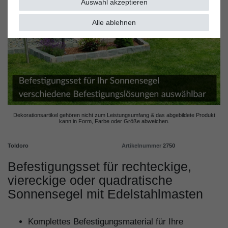
Auswahl akzeptieren
Alle ablehnen
Dekorationsartikel gehören nicht zum Leistungsumfang & d
as abgebildete Produkt
kann in Form, Farbe oder Größe abweichen.
Toldoro
Artikelnummer
2750
Befestigungsset für rechteckige,
viereckige oder quadratische
Sonnensegel mit Edelstahlmasten
Komplettes Befestigungsmaterial für Ihre