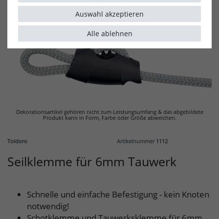
Auswahl akzeptieren
Alle ablehnen
Dekorationsartikel gehören nicht zum Leistungsumfang & d
as abgebildete
Produkt kann in Form, Farbe oder Größe abweichen.
Toldoro
Artikelnummer
1112
Seilklemme für 6mm Tauwerk
Schnelle und einfache Befestigung - kein Knoten
notwendig!
Schotklemme und Tauwerksklemme für 6mm