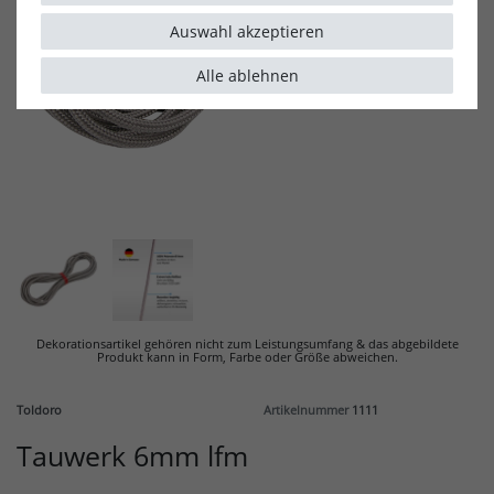
Auswahl akzeptieren
Alle ablehnen
Dekorationsartikel gehören nicht zum Leistungsumfang & d
as abgebildete
Produkt kann in Form, Farbe oder Größe abweichen.
Toldoro
Artikelnummer
1111
Tauwerk 6mm lfm